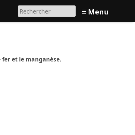
≡
Menu
e fer et le manganèse.