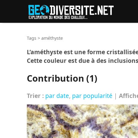
Reche
Tags
>
améthyste
L’améthyste est une forme cristallisé
Cette couleur est due à des inclusion
Contribution (1)
Trier :
par date
,
par popularité
|
Affich