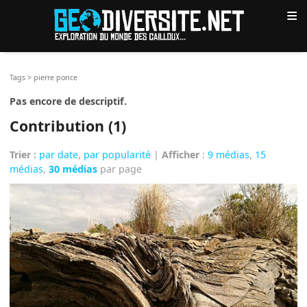
≡
Tags
>
pierre ponce
Pas encore de descriptif.
Contribution (1)
Trier :
par date
,
par popularité
|
Afficher
:
9 médias
,
15
médias
,
30 médias
par page