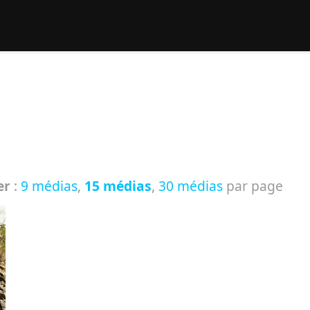
rcher :
er
:
9 médias
,
15 médias
,
30 médias
par page