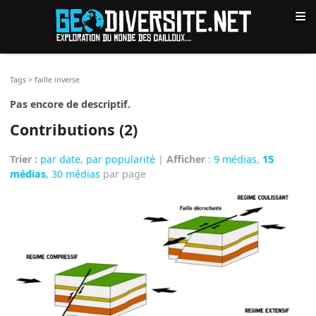
≡
Tags
>
faille inverse
Pas encore de descriptif.
Contributions (2)
Trier :
par date
,
par popularité
|
Afficher
:
9 médias
,
15
médias
,
30 médias
par page