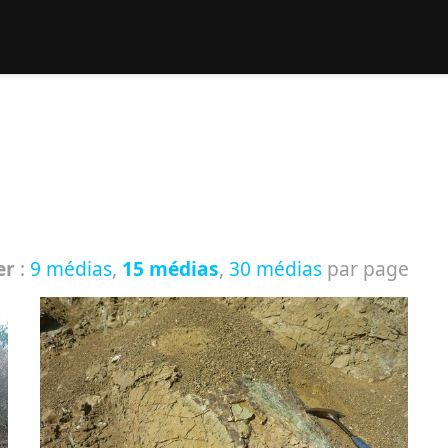
rcher :
er
:
9 médias
,
15 médias
,
30 médias
par page