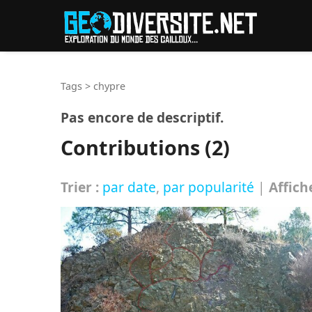
Reche
Tags
>
chypre
Pas encore de descriptif.
Contributions (2)
Trier :
par date
,
par popularité
|
Affich