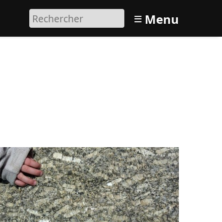
≡
Menu