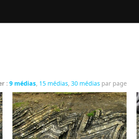
rcher :
er
:
9 médias
,
15 médias
,
30 médias
par page