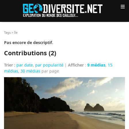
≡
Tags
>
île
Pas encore de descriptif.
Contributions (2)
Trier :
par date
,
par popularité
|
Afficher
:
9 médias
,
15
médias
,
30 médias
par page