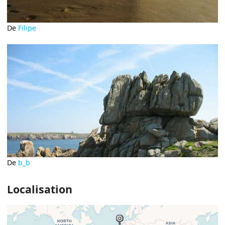
De
Filipe
De
b_b
Localisation