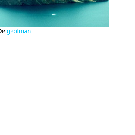
De
geolman