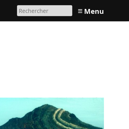
≡
Menu