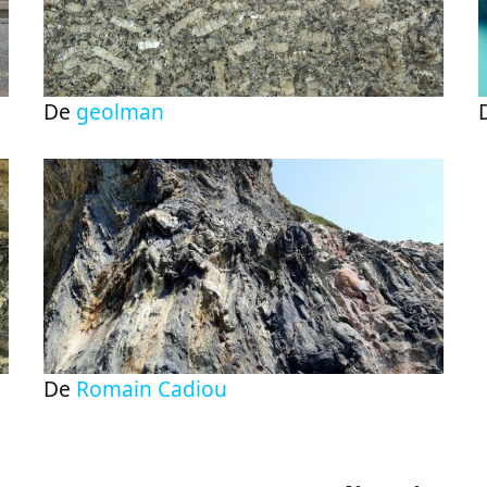
De
geolman
De
Romain Cadiou