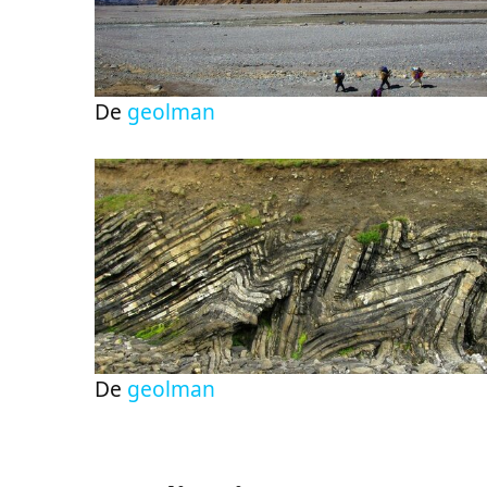
De
geolman
De
geolman