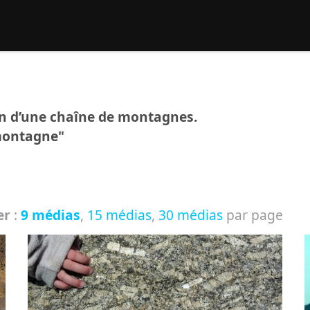
rcher :
on d’une chaîne de montagnes.
"montagne"
er
:
9 médias
,
15 médias
,
30 médias
par page