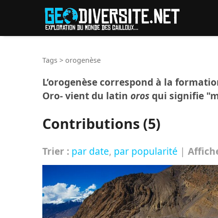
Reche
Tags
>
orogenèse
L’orogenèse correspond à la formati
Oro- vient du latin
oros
qui signifie 
Contributions (5)
Trier :
par date
,
par popularité
|
Affich