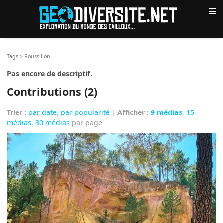
≡
Tags
>
Roussillon
Pas encore de descriptif.
Contributions (2)
Trier :
par date
,
par popularité
|
Afficher
:
9 médias
,
15
médias
,
30 médias
par page