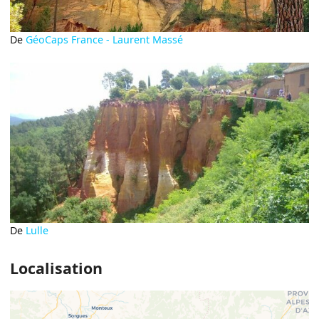
De
GéoCaps France - Laurent Massé
De
Lulle
Localisation