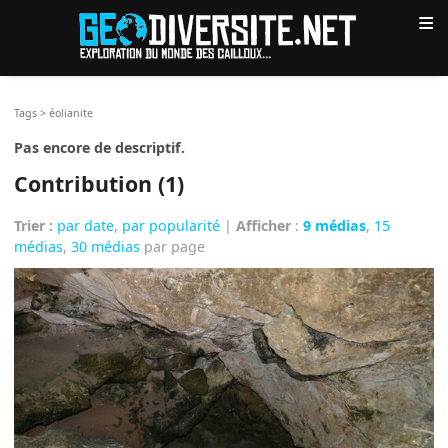
≡
Tags
>
éolianite
Pas encore de descriptif.
Contribution (1)
Trier :
par date
,
par popularité
|
Afficher
:
9 médias
,
15
médias
,
30 médias
par page