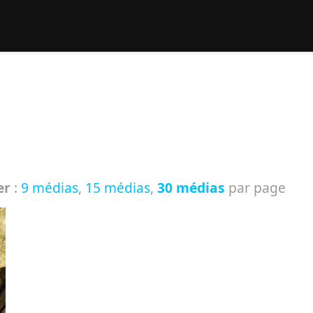
rcher :
er
:
9 médias
,
15 médias
,
30 médias
par page