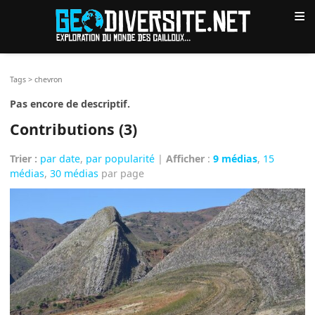
≡
Tags
>
chevron
Pas encore de descriptif.
Contributions (3)
Trier :
par date
,
par popularité
|
Afficher
:
9 médias
,
15
médias
,
30 médias
par page