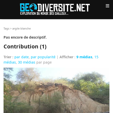
≡
Tags
>
argile blanche
Pas encore de descriptif.
Contribution (1)
Trier :
par date
,
par popularité
|
Afficher
:
9 médias
,
15
médias
,
30 médias
par page