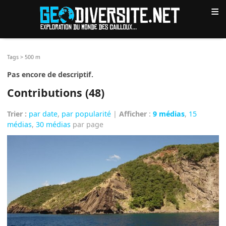
≡
Tags
>
500 m
Pas encore de descriptif.
Contributions (48)
Trier :
par date
,
par popularité
|
Afficher
:
9 médias
,
15
médias
,
30 médias
par page