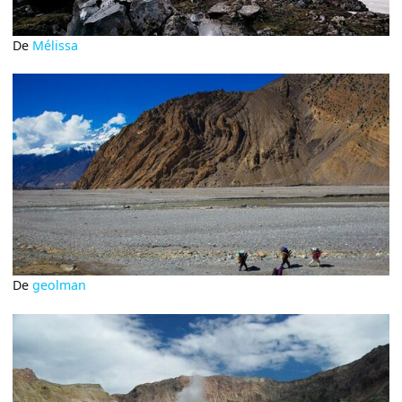
De
Mélissa
De
geolman