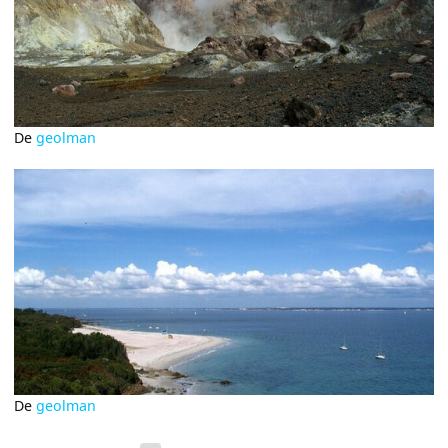
De
geolman
De
geolman