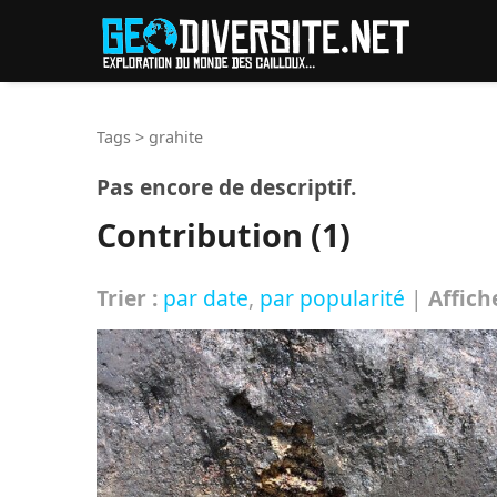
Reche
Tags
>
grahite
Pas encore de descriptif.
Contribution (1)
Trier :
par date
,
par popularité
|
Affich