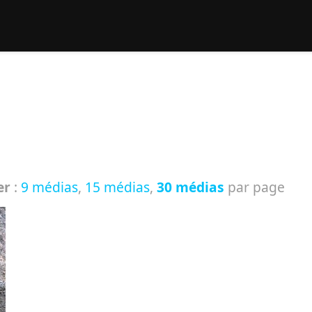
rcher :
er
:
9 médias
,
15 médias
,
30 médias
par page