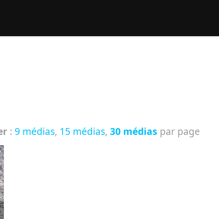
rcher :
er
:
9 médias
,
15 médias
,
30 médias
par page