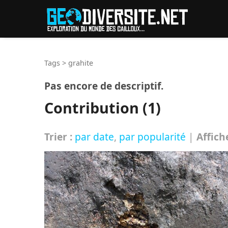
Reche
Tags
>
grahite
Pas encore de descriptif.
Contribution (1)
Trier :
par date
,
par popularité
|
Affich