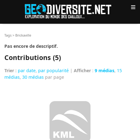
≡
Tags
>
Brickaville
Pas encore de descriptif.
Contributions (5)
Trier :
par date
,
par popularité
|
Afficher
:
9 médias
,
15
médias
,
30 médias
par page