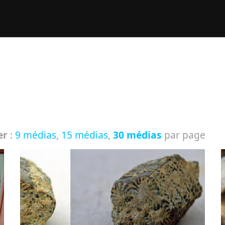
rcher :
er
:
9 médias
,
15 médias
,
30 médias
par page