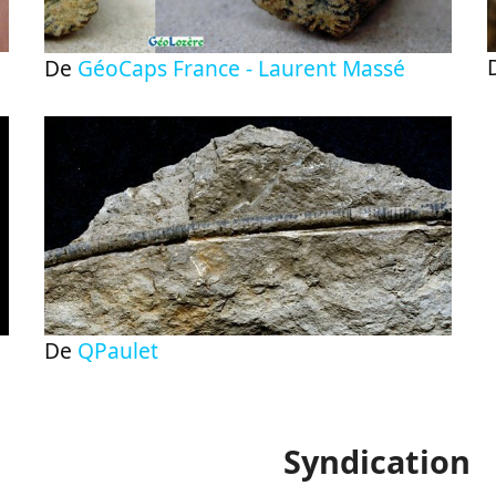
De
GéoCaps France - Laurent Massé
De
QPaulet
Syndication