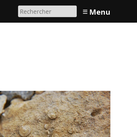
≡
Menu