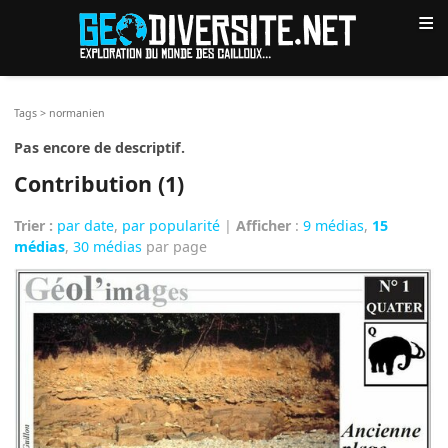
≡
Tags
>
normanien
Pas encore de descriptif.
Contribution (1)
Trier :
par date
,
par popularité
|
Afficher
:
9 médias
,
15
médias
,
30 médias
par page