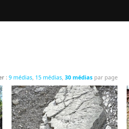
rcher :
er
:
9 médias
,
15 médias
,
30 médias
par page