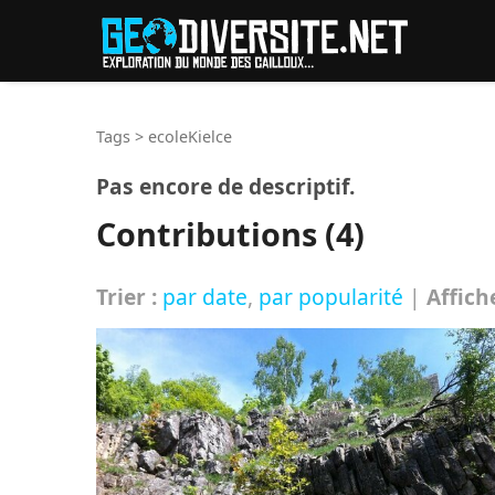
Reche
Tags
>
ecoleKielce
Pas encore de descriptif.
Contributions (4)
Trier :
par date
,
par popularité
|
Affich