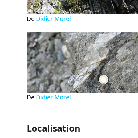
De
Didier Morel
De
Didier Morel
Localisation