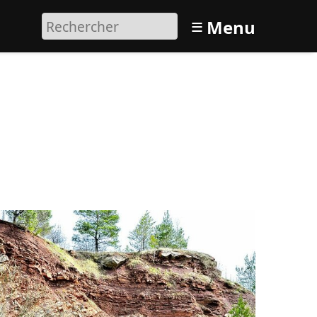
≡
Menu