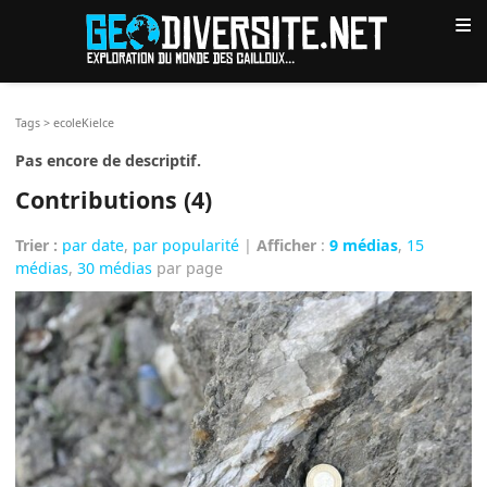
≡
Tags
>
ecoleKielce
Pas encore de descriptif.
Contributions (4)
Trier :
par date
,
par popularité
|
Afficher
:
9 médias
,
15
médias
,
30 médias
par page