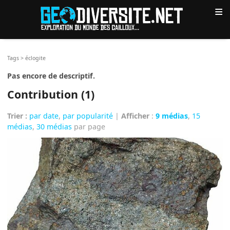
≡
Tags
>
éclogite
Pas encore de descriptif.
Contribution (1)
Trier :
par date
,
par popularité
|
Afficher
:
9 médias
,
15
médias
,
30 médias
par page