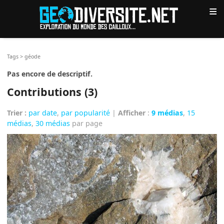
≡
Tags
>
géode
Pas encore de descriptif.
Contributions (3)
Trier :
par date
,
par popularité
|
Afficher
:
9 médias
,
15
médias
,
30 médias
par page