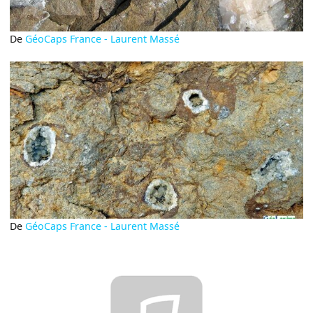
De
GéoCaps France - Laurent Massé
De
GéoCaps France - Laurent Massé