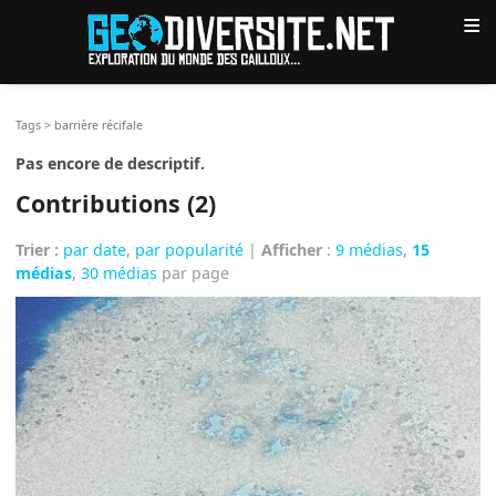
≡
Tags
>
barrière récifale
Pas encore de descriptif.
Contributions (2)
Trier :
par date
,
par popularité
|
Afficher
:
9 médias
,
15
médias
,
30 médias
par page