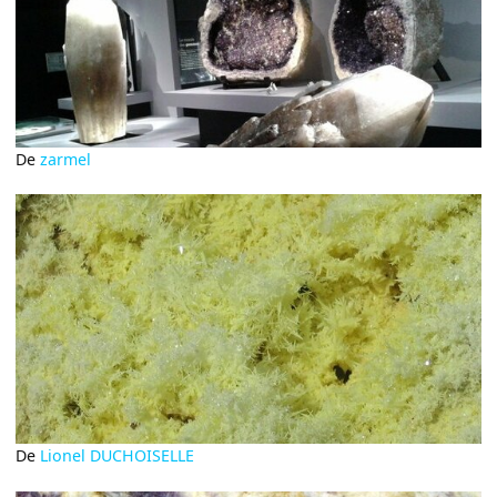
De
zarmel
De
Lionel DUCHOISELLE