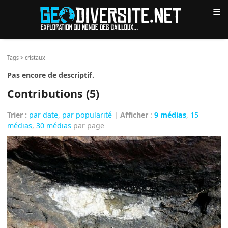
≡
Tags
>
cristaux
Pas encore de descriptif.
Contributions (5)
Trier :
par date
,
par popularité
|
Afficher
:
9 médias
,
15
médias
,
30 médias
par page