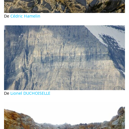
De
Cédric Hamelin
De
Lionel DUCHOISELLE