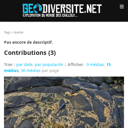
≡
Tags
>
diorite
Pas encore de descriptif.
Contributions (3)
Trier :
par date
,
par popularité
|
Afficher
:
9 médias
,
15
médias
,
30 médias
par page