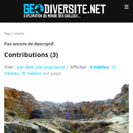
≡
Tags
>
diorite
Pas encore de descriptif.
Contributions (3)
Trier :
par date
,
par popularité
|
Afficher
:
9 médias
,
15
médias
,
30 médias
par page