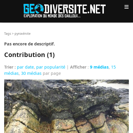
≡
Tags
>
pyroxénite
Pas encore de descriptif.
Contribution (1)
Trier :
par date
,
par popularité
|
Afficher
:
9 médias
,
15
médias
,
30 médias
par page