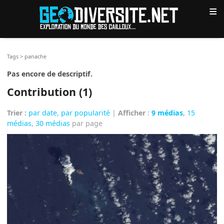
≡
Tags
>
panache
Pas encore de descriptif.
Contribution (1)
Trier :
par date
,
par popularité
|
Afficher
:
9 médias
,
15
médias
,
30 médias
par page