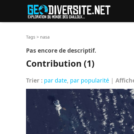
Reche
Tags
>
nasa
Pas encore de descriptif.
Contribution (1)
Trier :
par date
,
par popularité
|
Affich