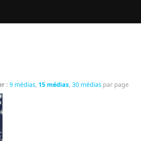
rcher :
er
:
9 médias
,
15 médias
,
30 médias
par page