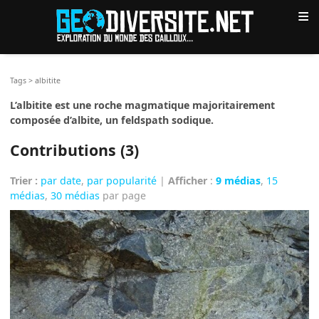
≡
Tags
>
albitite
L’albitite est une roche magmatique majoritairement
composée d’albite, un feldspath sodique.
Contributions (3)
Trier :
par date
,
par popularité
|
Afficher
:
9 médias
,
15
médias
,
30 médias
par page