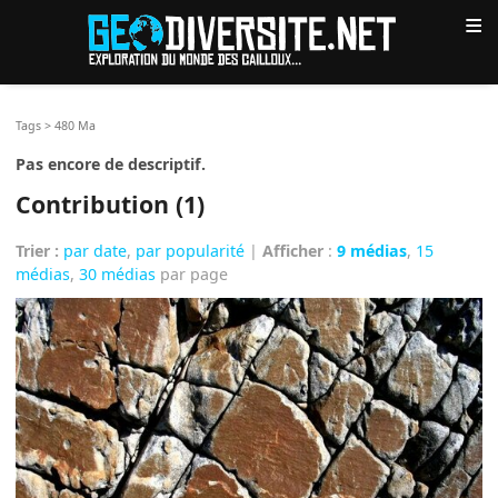
≡
Tags
>
480 Ma
Pas encore de descriptif.
Contribution (1)
Trier :
par date
,
par popularité
|
Afficher
:
9 médias
,
15
médias
,
30 médias
par page