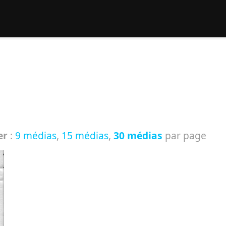
rcher :
er
:
9 médias
,
15 médias
,
30 médias
par page