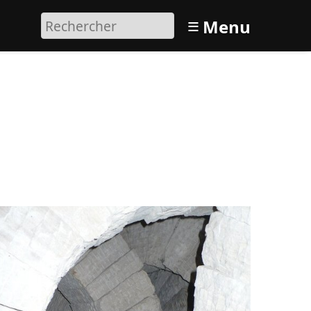
≡
Menu