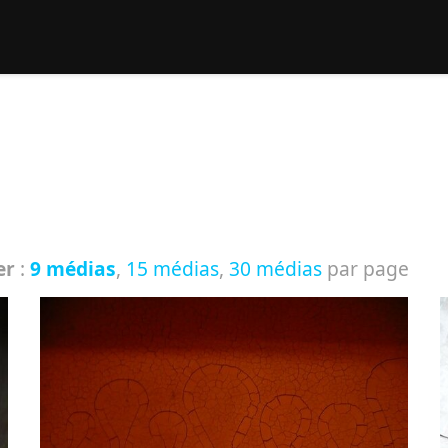
rcher :
er
:
9 médias
,
15 médias
,
30 médias
par page