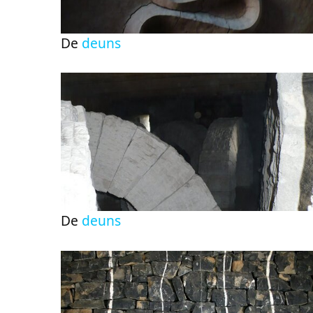
De
deuns
De
deuns