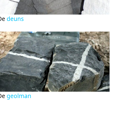
De
deuns
De
geolman