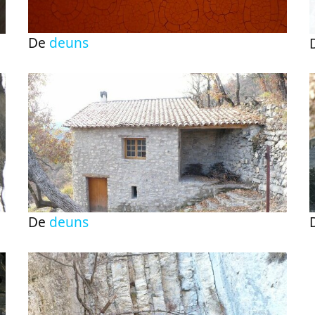
De
deuns
De
deuns