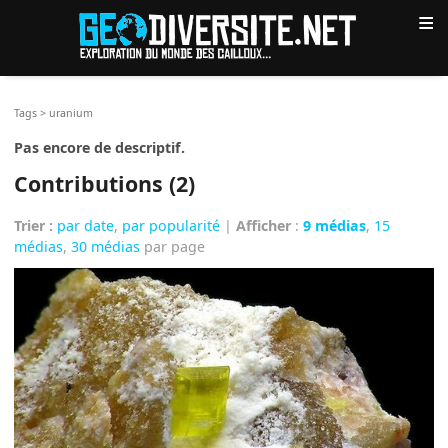
≡
Tags
>
uranium
Pas encore de descriptif.
Contributions (2)
Trier :
par date
,
par popularité
|
Afficher
:
9 médias
,
15
médias
,
30 médias
par page