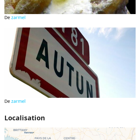
De
zarmel
De
zarmel
Localisation