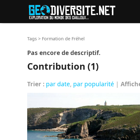
Reche
Tags
>
Formation de Fréhel
Pas encore de descriptif.
Contribution (1)
Trier :
par date
,
par popularité
|
Affich