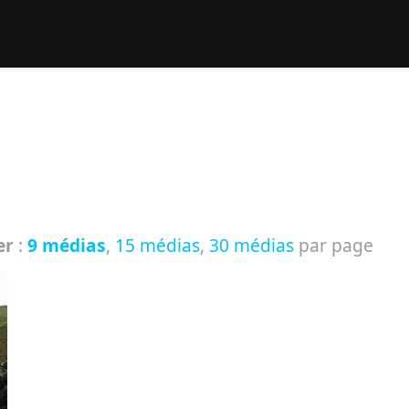
rcher :
er
:
9 médias
,
15 médias
,
30 médias
par page