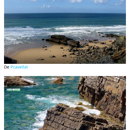
De
Pcavellat