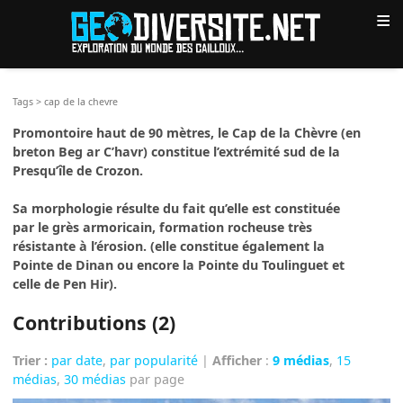
≡
Tags
>
cap de la chevre
Promontoire haut de 90 mètres, le Cap de la Chèvre (en
breton Beg ar C’havr) constitue l’extrémité sud de la
Presqu’île de Crozon.
Sa morphologie résulte du fait qu’elle est constituée
par le grès armoricain, formation rocheuse très
résistante à l’érosion. (elle constitue également la
Pointe de Dinan ou encore la Pointe du Toulinguet et
celle de Pen Hir).
Contributions (2)
Trier :
par date
,
par popularité
|
Afficher
:
9 médias
,
15
médias
,
30 médias
par page