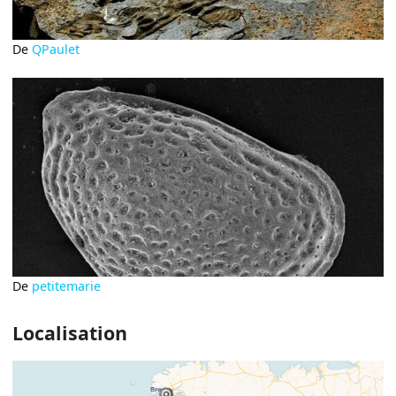
De
QPaulet
De
petitemarie
Localisation