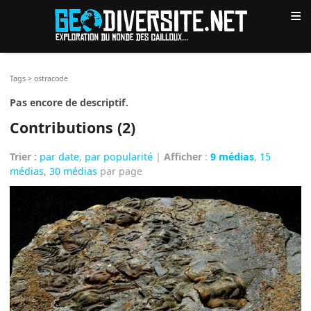
≡
Tags
>
ostracode
Pas encore de descriptif.
Contributions (2)
Trier :
par date
,
par popularité
|
Afficher
:
9 médias
,
15
médias
,
30 médias
par page