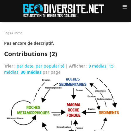
≡
Tags
>
roche
Pas encore de descriptif.
Contributions (2)
Trier :
par date
,
par popularité
|
Afficher
:
9 médias
,
15
médias
,
30 médias
par page