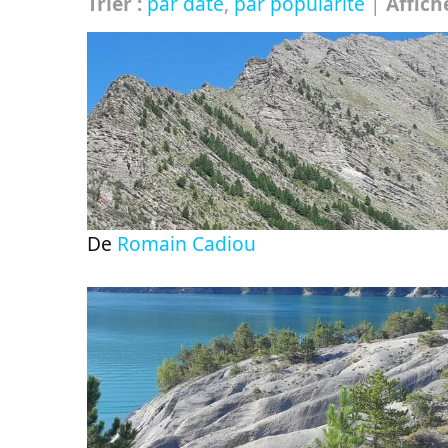
Trier :
par date
,
par popularité
|
Affich
De
Romain Cadiou