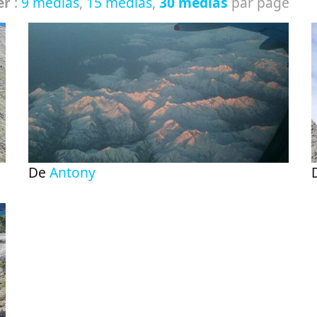
er
:
9 médias
,
15 médias
,
30 médias
par page
De
Antony