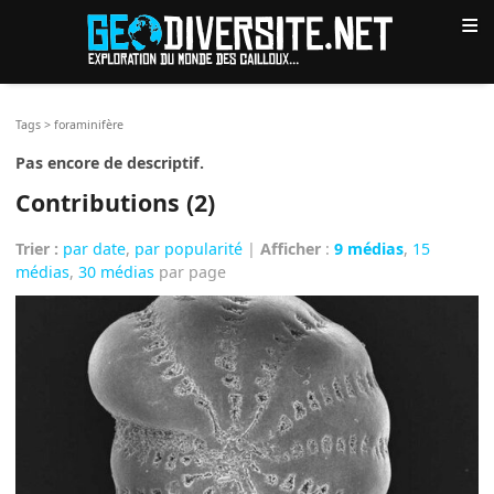
≡
Tags
>
foraminifère
Pas encore de descriptif.
Contributions (2)
Trier :
par date
,
par popularité
|
Afficher
:
9 médias
,
15
médias
,
30 médias
par page