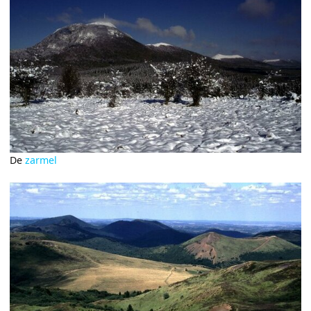
De
zarmel