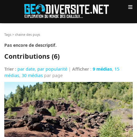
≡
Tags
>
chaine des puys
Pas encore de descriptif.
Contributions (6)
Trier :
par date
,
par popularité
|
Afficher
:
9 médias
,
15
médias
,
30 médias
par page