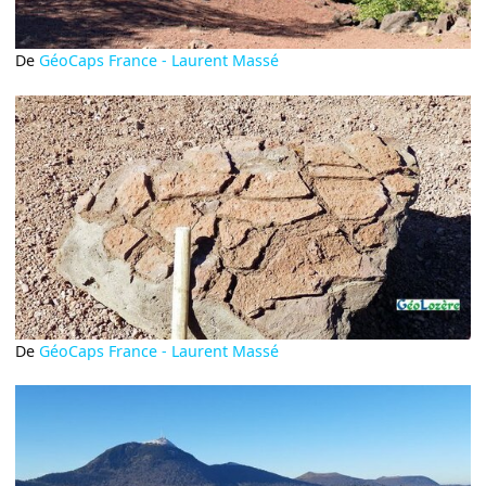
De
GéoCaps France - Laurent Massé
De
GéoCaps France - Laurent Massé