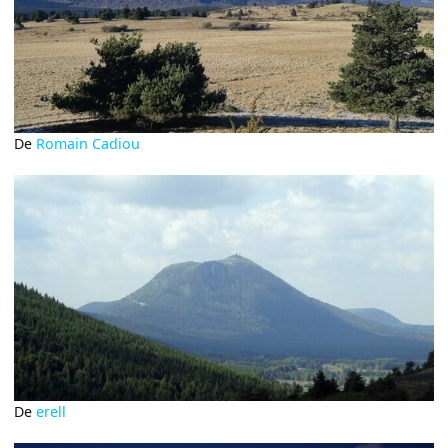
De
Romain Cadiou
De
erell