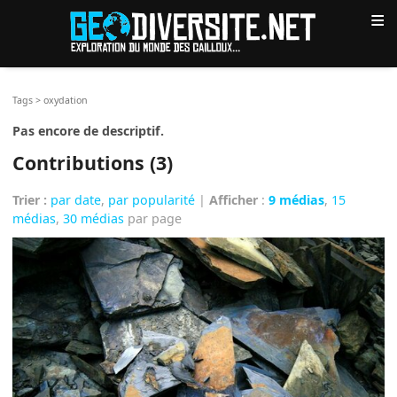
≡
Tags
>
oxydation
Pas encore de descriptif.
Contributions (3)
Trier :
par date
,
par popularité
|
Afficher
:
9 médias
,
15
médias
,
30 médias
par page