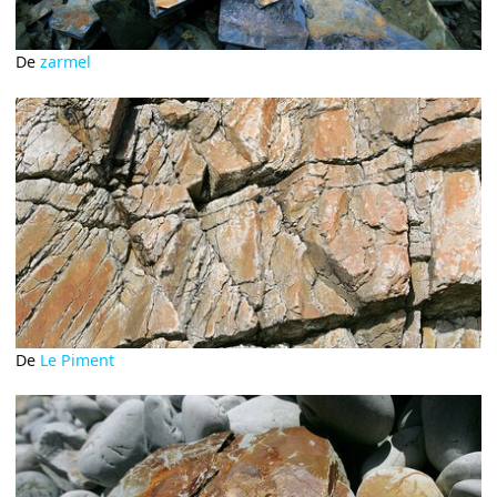
De
zarmel
De
Le Piment