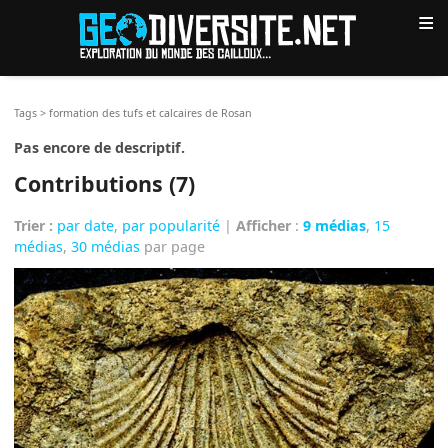
≡
Tags
>
formation des tufs et calcaires de Rosan
Pas encore de descriptif.
Contributions (7)
Trier :
par date
,
par popularité
|
Afficher
:
9 médias
,
15
médias
,
30 médias
par page