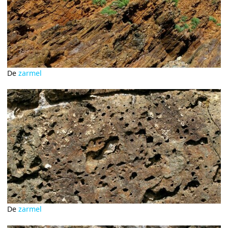
De
zarmel
De
zarmel