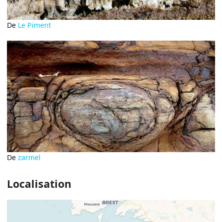
De
Le Piment
De
zarmel
Localisation