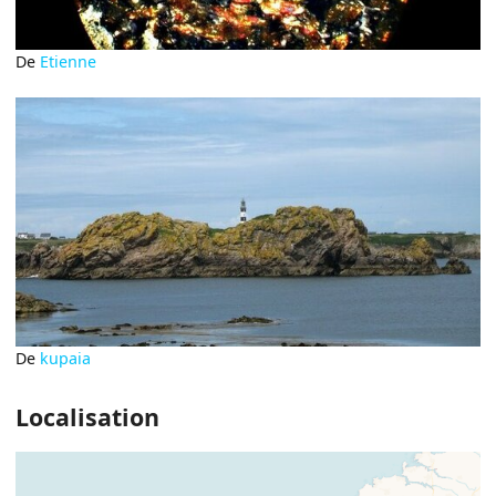
De
Etienne
De
kupaia
Localisation