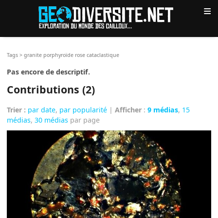
≡
Tags
>
granite porphyroïde rose cataclastique
Pas encore de descriptif.
Contributions (2)
Trier :
par date
,
par popularité
|
Afficher
:
9 médias
,
15
médias
,
30 médias
par page