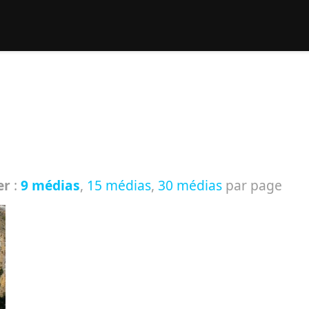
rcher :
er
:
9 médias
,
15 médias
,
30 médias
par page