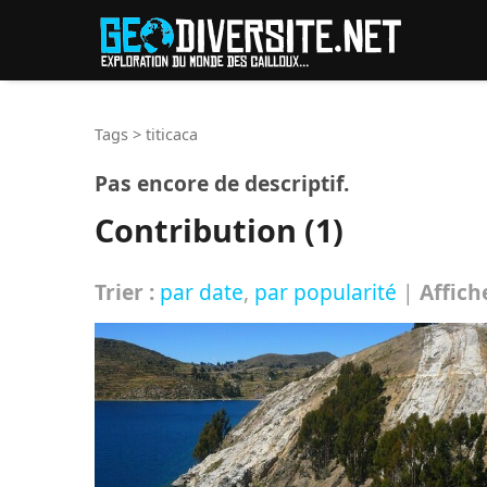
Reche
Tags
>
titicaca
Pas encore de descriptif.
Contribution (1)
Trier :
par date
,
par popularité
|
Affich