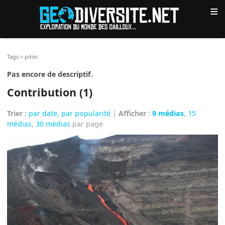
≡
Tags
>
piton
Pas encore de descriptif.
Contribution (1)
Trier :
par date
,
par popularité
|
Afficher
:
9 médias
,
15
médias
,
30 médias
par page