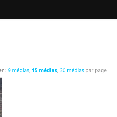
rcher :
er
:
9 médias
,
15 médias
,
30 médias
par page