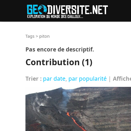
Reche
Tags
>
piton
Pas encore de descriptif.
Contribution (1)
Trier :
par date
,
par popularité
|
Affich