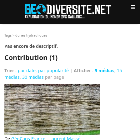
≡
Tags
>
dunes hydrauliques
Pas encore de descriptif.
Contribution (1)
Trier :
par date
,
par popularité
|
Afficher
:
9 médias
,
15
médias
,
30 médias
par page
De
GéoCaps France - Laurent Massé