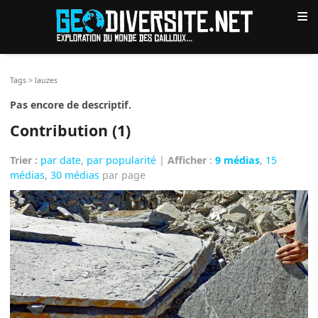
≡
Tags
>
lauzes
Pas encore de descriptif.
Contribution (1)
Trier :
par date
,
par popularité
|
Afficher
:
9 médias
,
15
médias
,
30 médias
par page